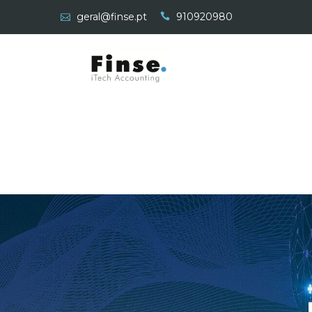
geral@finse.pt
910920980