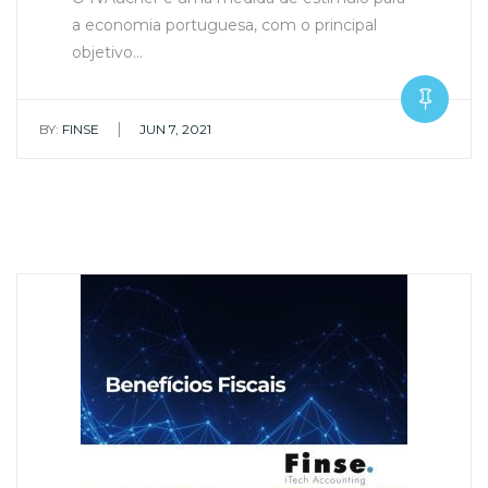
a economia portuguesa, com o principal
objetivo…
|
BY:
FINSE
JUN 7, 2021