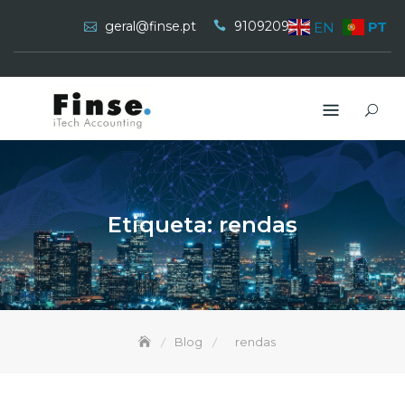
Skip
geral@finse.pt
910920980
PT
EN
to
content
Etiqueta:
rendas
Blog
rendas